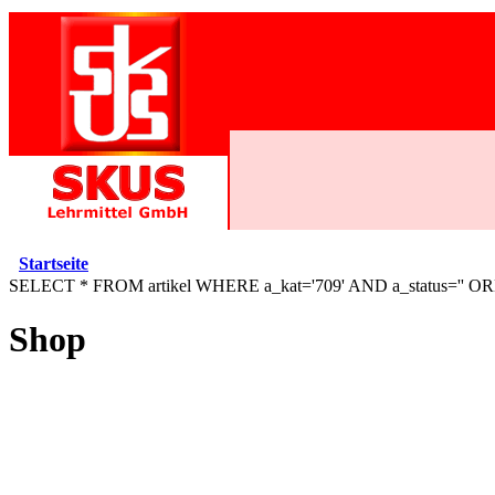
Startseite
SELECT * FROM artikel WHERE a_kat='709' AND a_status='' O
Shop