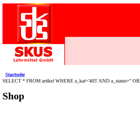
Startseite
SELECT * FROM artikel WHERE a_kat='405' AND a_status='' O
Shop