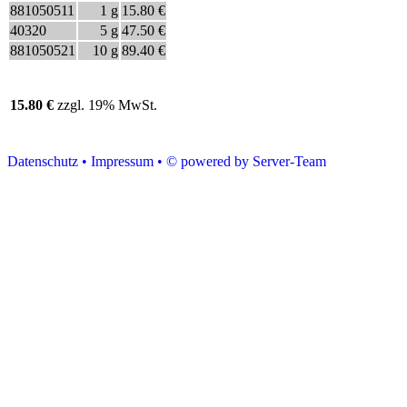
881050511
1 g
15.80 €
40320
5 g
47.50 €
881050521
10 g
89.40 €
15.80 €
zzgl. 19% MwSt.
Datenschutz •
Impressum •
© powered by Server-Team