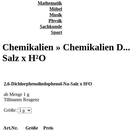
Mathematik
Möbel
Musik
Physik
Sachkunde
Sport
Chemikalien » Chemikalien D...
Salz x H²O
2,6-Dichlorphenolindophenol-Na-Salz x H²O
ab Menge 1 g
Tillmanns Reagenz
Größe:
Art.Nr.
Größe
Preis